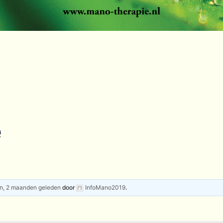
e
en, 2 maanden geleden
door
InfoMano2019
.